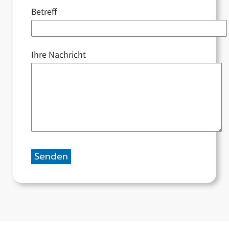
Betreff
Ihre Nachricht
Bitte lasse dieses Feld leer.