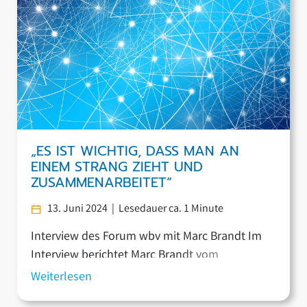
Leistungen und Formate der Einrichtungen
oder Projekte anhand verschiedener
Kategorien sichtbar zu […]
„ES IST WICHTIG, DASS MAN AN
EINEM STRANG ZIEHT UND
ZUSAMMENARBEITET“
13. Juni 2024 | Lesedauer ca. 1 Minute
Interview des Forum wbv mit Marc Brandt Im
Interview berichtet Marc Brandt vom
Weiterbildungsverbund und z.B. davon, mit
Weiterlesen
welchen Tools die Personal- und