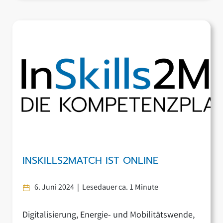
Kompetenzplanung in Unternehmen
erfolgreich umgesetzt werden kann sowie
welchen Mehrwert diese daraus ziehen
können. Außerdem geht er auf die Suche-Biete-
Plattform „InSkills2Match“ ein, die noch einen
Schritt weitergeht. Unternehmen wissen durch
die Tools, […]
INSKILLS2MATCH IST ONLINE
6. Juni 2024 | Lesedauer ca. 1 Minute
Digitalisierung, Energie- und Mobilitätswende,