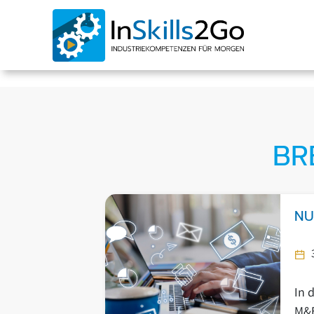
Hallo
BR
NU
In 
M&E