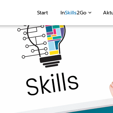
Start
In
Skills
2Go
Aktu