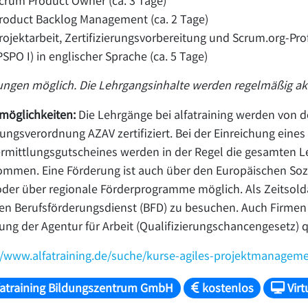
crum Product Owner (ca. 3 Tage)
roduct Backlog Management (ca. 2 Tage)
rojektarbeit, Zertifizierungsvorbereitung und Scrum.org-Pr
PSPO I) in englischer Sprache (ca. 5 Tage)
ngen möglich. Die Lehrgangsinhalte werden regelmäßig aktu
möglichkeiten:
Die Lehrgänge bei alfatraining werden von d
ungsverordnung AZAV zertifiziert. Bei der Einreichung eines
rmittlungsgutscheines werden in der Regel die gesamten L
mmen. Eine Förderung ist auch über den Europäischen Sozi
oder über regionale Förderprogramme möglich. Als Zeitsolda
en Berufsförderungsdienst (BFD) zu besuchen. Auch Firmen 
ung der Agentur für Arbeit (Qualifizierungschancengesetz) qu
//www.alfatraining.de/suche/kurse-agiles-projektmanage
fatraining Bildungszentrum GmbH
kostenlos
Virt