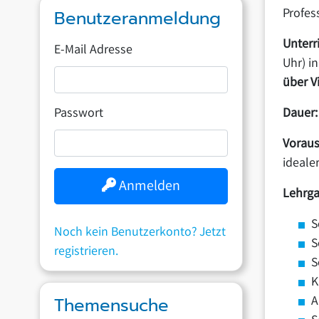
Profes
Benutzeranmeldung
Unterr
E-Mail Adresse
Uhr) i
über V
Passwort
Dauer:
Voraus
ideale
Anmelden
Lehrga
S
Noch kein Benutzerkonto? Jetzt
S
registrieren.
S
K
A
Themensuche