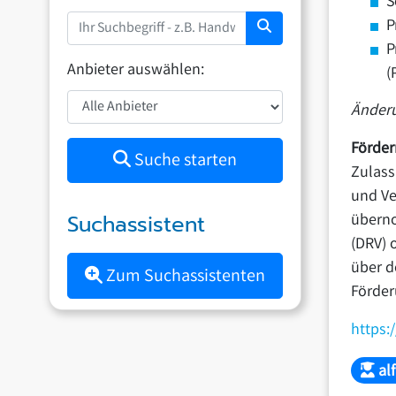
S
P
P
Anbieter auswählen:
(
Änderu
Förder
Suche starten
Zulass
und Ve
Suchassistent
überno
(DRV) 
über d
Zum Suchassistenten
Förder
https:
al