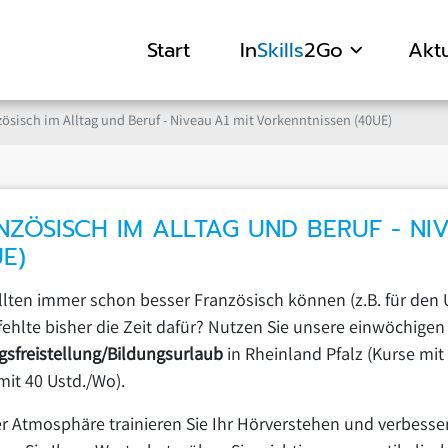
Start
In
Skills
2Go
Aktu
ösisch im Alltag und Beruf - Niveau A1 mit Vorkenntnissen (40UE)
NZÖSISCH IM ALLTAG UND BERUF - NI
UE)
llten immer schon besser Französisch können (z.B. für den
fehlte bisher die Zeit dafür? Nutzen Sie unsere einwöchigen
gsfreistellung/Bildungsurlaub
in Rheinland Pfalz (Kurse mi
mit 40 Ustd./Wo).
er Atmosphäre trainieren Sie Ihr Hörverstehen und verbesse