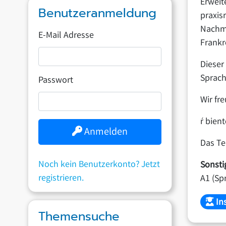
Erweit
Benutzeranmeldung
praxis
Nachm
E-Mail Adresse
Frankr
Dieser
Sprach
Passwort
Wir fre
ŕ bient
Anmelden
Das Te
Noch kein Benutzerkonto? Jetzt
Sonsti
registrieren.
A1
(Sp
Ins
Themensuche